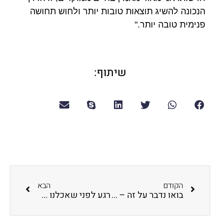
הנכונה להשיג תוצאות טובות יותר ולחוש תחושה
פנימית טובה יותר."
שיתוף:
הקודם
הבא
בואו נדבר על זה – האנשים שפיצחו את השיטה ללימוד שפות
רגע לפני שאכלנו אותה – אז איך אפשר להאט, או ניזהר ונאמר אפילו למנוע, את העלייה הצפויה במשקל, לשמור על מודעות ותזונה נכונה בתקופת הקורונה ?