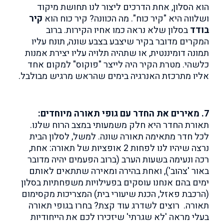
הוא הסלון, אחת הדרכים ליצור לנו תחושת מיקוד
ושלווה היא "קיר כוח". מה הכוונה? קיר כוח הוא
קיר
בודד
בסלון שלא נראה כמו אחיו הקירות. ברוב
המקרים מדובר בקיר שיצבע בצבע שונה, תונח עליו
תמונה דומיננטית, או שתהיה תלויה עליו יצירת אמנות
כלשהי. מטרת הקיר היה לייצר "פוקוס" למקום אחד
אליו מתרכזת האנרגיה בימים שהראש מרגיש מבולבל.
7. מאירים את החדר עם גופי תאורה מיוחדים:
תאורת החדר היא חלק משמעותי במצב הרוח שלנו.
לכל חדר מתאימה תאורה שונה. למשל, לסלון הבית
נרצה שיהיו לנו לפחות 2 אופציות של תאורה: אחת,
רכה ונעימה בשעות הערב (ברוב הפעמים יהיה מדובר
באור 'צהוב'), ואחת בהירה ומאירה שתתאים לאותם
ימים בהם אנחנו עוסקים בפעילויות משפחתיות בסלון
(הרכבת פאזל, הכנת שיעורי בית) המצריכות מקסימום
תאורה. רוצים לשדרג עוד קצת? בחרו בגופי תאורה
בעלי מראה 'לא שגרתי' שיזכירו לכם את הייחודיות