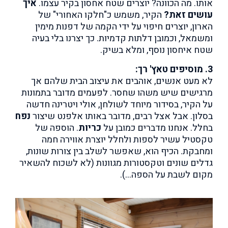
אותו. מה הכוונה? יוצרים שטח אחסון בקיר עצמו.
איך
עושים זאת?
הקיר, משמש כ"חלקו האחורי" של
הארון, יוצרים חיפוי על ידי הקמה של דפנות מימין
ומשמאל, וכמובן דלתות קדמיות. כך יצרנו בלי בעיה
שטח איחסון נוסף, ומלא בשיק.
3. מוסיפים טאץ' רך:
לא מעט אנשים, אוהבים את עיצוב הבית שלהם אך
מרגישים שיש משהו שחסר. לפעמים מדובר בתמונות
על הקיר, בסידור מיוחד לשולחן, אולי ויטרינה חדשה
בסלון. אבל אצל רבים, מדובר באותו אלפנט שיצור
נפח
בחלל. אנחנו מדברים כמובן על
כריות
. הוספה של
טקסטיל עשיר לספות ולחלל יוצרת אווירה חמה
ומחבקת. הכיף הוא, שאפשר לשלב בין צורות שונות,
גדלים שונים וטקסטורות מגוונות (לא לשכוח להשאיר
מקום לשבת על הספה…).