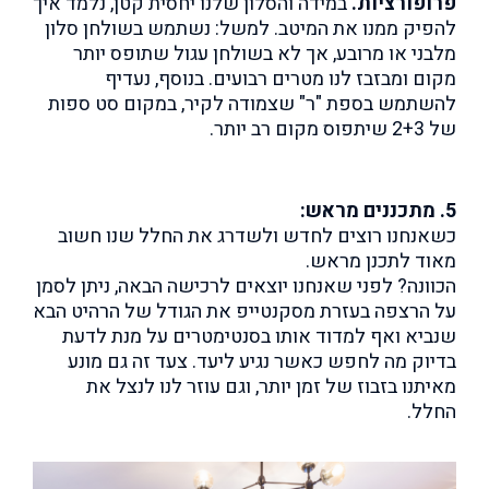
פרופורציות.
במידה והסלון שלנו יחסית קטן, נלמד איך
להפיק ממנו את המיטב. למשל: נשתמש בשולחן סלון
מלבני או מרובע, אך לא בשולחן עגול שתופס יותר
מקום ומבזבז לנו מטרים רבועים. בנוסף, נעדיף
להשתמש בספת "ר" שצמודה לקיר, במקום סט ספות
של 2+3 שיתפוס מקום רב יותר.
5. מתכננים מראש:
כשאנחנו רוצים לחדש ולשדרג את החלל שנו חשוב
מאוד לתכנן מראש.
הכוונה? לפני שאנחנו יוצאים לרכישה הבאה, ניתן לסמן
על הרצפה בעזרת מסקנטייפ את הגודל של הרהיט הבא
שנביא ואף למדוד אותו בסנטימטרים על מנת לדעת
בדיוק מה לחפש כאשר נגיע ליעד. צעד זה גם מונע
מאיתנו בזבוז של זמן יותר, וגם עוזר לנו לנצל את
החלל.