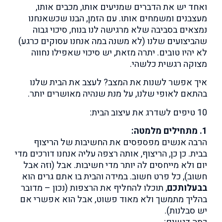
ואחד יש את הדברים שמניעים אותו, מכבים אותו,
מעצבנים ומשמחים אותו. עם הזמן, הבנו שכשאנחנו
נמצאים בסביבה שלא מרגישה לנו בנוח, סיכוי גבוה
שהביצועים שלנו (לא משנה במה אנחנו עסוקים כרגע)
לא יהיו טובים. יתרה מזאת, יש סיכוי שאפילו נחווה
מצוקה רגשית כלשהי.
איך אפשר לשנות את המצב? לעצב את הבית שלנו
בהתאם לאופי שלנו, על מנת שנהיה מאושרים יותר.
10 טיפים לשדרג את עיצוב הבית:
1. מתחילים מלמטה:
הרבה אנשים מפספסים את החשיבות של הריצוף
בבית. כן כן, הריצוף, אותה רצפה עליה אנחנו דורכים מדי
יום ולא מייחסים לה יותר מדי חשיבות. אבל (וזה אבל
חשוב), כל פרט חשוב. במידה והבית בו אתם גרים הוא
בבעלותכם
, תוכלו להחליף את הרצפות (נכון – מדובר
בהליך מתמשך ולא מאוד פשוט, אבל הוא אפשרי אם
יש סבלנות).