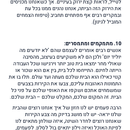
לטייל, לראות קצת ירוק בעיניים. אך כשאנחנו מכניסים
את הירוק הזה הביתה, אנחנו נהנים ממנו בכל עת
ובמקרים רבים אף מפתחים תחביב (טיפוח הצמחים
המוביל לגינון).
10. מתמקמים ומתמסרים:
אנשים רבים אומרים לעצמם שהם 'לא יודעים מה
יוליד יום' ולכן הם לא משקיעים בעיצוב, מהסיבה
שאולי מחר ימצאו בית טוב יותר וירגישו שכל העבודה
הייתה לחינם. התייחסו לכל בית, בין אם הוא שכור או
קנוי כאילו הוא הבית שלכם מעתה ועד עולם. תלו בו את
התמונות האהובות עליכם, צבעו את הקירות בצבעים
שמשמחים אתכם ושקפו את האופי שלכם על פני כל
הבית. זה המקום שלכם, המקלט שלכם – הבית שלכם.
הרבה פעמים יש לנו חזון של איך אנחנו רוצים שהבית
שלנו יראה- יש לנו מושג בדיוק מה צבע הקירות
שאנחנו רוצים לחדר השינה, איזה שולחן מתאים לנו
לפינת האוכל ואיזה וילון יתאים בול לסלון. לפעמים,