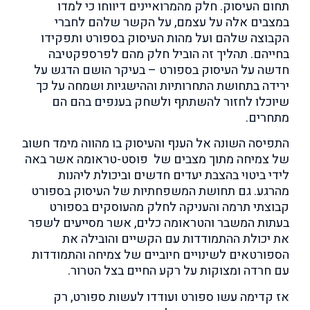
תחום העיסוק. חלק מהמרואיינים
דיווחו כי למדו
במצבים אלה על עצמם, על הקשר שלהם לחברי
הקבוצה שלהם ועל מהות העיסוק בספורט ותפקידו
בחייהם. תהליך זה הוביל חלק מהם לפרספקטיבה
חדשה על העיסוק בספורט – בעיקר הושם הדגש על
ירידה בתחושת התחרותיות וההישגיות ושמחה על כך
שיוכלו לחזור להשתתף ולשחק בענפים בהם הם
מתחרים.
התפיסה השונה אל הענף והעיסוק בו
מהווה מימד חשוב
של צמיחה מתוך מצבים של פוסט-טראומה אשר באה
לידי ביטוי בהצבת יעדים חדשים וביכולת ליהנות
מהרגע
.
גם תחושת המשפחתיות של העיסוק בספורט
קבוצתי תרמה והעניקה לחלק מהעוסקים בספורט
בעתות המשבר והטראומה כלים, אשר מסייעים לשפר
את יכולת ההתמודדות עם הקשיים
והובילה את
הספורטאים
לשינויים חיוביים של צמיחה והתמודדות
עם חרדה ומצוקות על רקע החיים בצל הטרור.
אז קדימה עשו ספורט ועודדו לעשות ספורט, רק