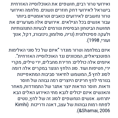
ואירועי טרור רבים, חושפים את האוכלוסייה האזרחית
בישראל לאירועי דחק חוזרים ונשנים. מלחמה ואירועי
טרור נחשבים לאירועים כואבים וטראומטיים ביותר
עבור אנשים בכל הגילאים. אירועים אלה מערערים את
תחושת הביטחון הבסיסית וגורמים לבעיות התנהגותיות
ולעקה פסיכולוגית (נריה, סולומון, גינזבורג, דקל, אנוך
ועורי, 1998).
איום במלחמה וטרור מוגדר "איום של כל סוגי האלימות
הפוטנציאלים, המכוונים נגד האוכלוסייה האזרחית".
איומים אלה כוללים: חדירת מחבלים, ירי טילים, מקרי
ירי, חטיפות ועוד. סוג הלחץ הנוצר במקרים אלה דומה
לסוג לחץ 5, המשמש לתיאור סביבות המתאפיינות
בגורמי לחץ חריגים היוצרים רמה גבוהה של חוסר
ודאות. חוסר הודאות יוצר אתגר של התמודדות, מאחר
והאנשים אינם יכולים לנבא מתי האירוע האלים הבא
יתרחש. אנשים הנחשפים לסוג זה של לחץ, נוטים
לפתח רמות גבוהות של עצב, דאגה ודריכות (Kimhi
&Shamai, 2006).