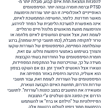
להפגזות ונמצאת תחת איום קבוע, סובלת יותר מ-
PTSD וברמת חומרה גבוהה יותר. הסימפטומים
האופייניים לאוכלוסייה זו הם יותר עוררות והימנעות
מאשר חודרנות. כלומר, החשיפה המתמשכת לאיום,
אינה מאפשרת למערכת הלימבית של הפחד להירגע,
וההימנעות מונעת מהאנשים מלנהל חיים נורמליים.
לעומת זאת, אצל אנשים הנחשפים לאיום מלחמה או
טרור לתקופה מוגבלת, (כמו תושבי קרית שמונה), ברגע
שהמלחמה הסתיימה, הסימפטומים של העוררות שקעו
והצורך בשימוש באמצעי הימנעות נחלש. עם זאת,
חומרת הסימפטומים של החודרנות בשתי הקבוצות
מעידה על כך, שהזיכרונות של ההתקפות המפחידות,
נשארו אצל האנשים לאורך זמן. גם אם השקט בצפון
הוא אשליה, הרגיעה היחסית באזור מפחיתה את
הסימפטומים של העוררות. לעומת זאת, עבור תושבי
שדרות והדרום, תחושת האיום הקבועה נשארת,
ומשאירה את התושבים במצב כוננות ו"עוררות". לתושבי
הדרום אין הפוגה והם נשלטים ע"י התגובות
הפיזיולוגיות של "הילחם או ברח" או להשתמש
בהימנעות מתוך ניסיון לשלוט ברגשות אלה.