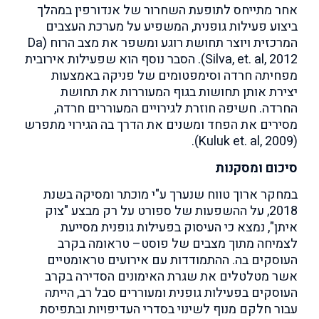
אחר מתייחס לתופעת השחרור של אנדורפין במהלך
ביצוע פעילות גופנית, המשפיע על מערכת העצבים
המרכזית ויוצר תחושת רוגע ומשפר את מצב הרוח (Da
Silva, et. al, 2012). הסבר נוסף הוא שפעילות אירובית
מפחיתה חרדה וסימפטומים של פניקה באמצעות
יצירת אותן תחושות בגוף המעוררות את תחושת
החרדה. חשיפה חוזרת לגירויים המעוררים חרדה,
מסירים את הפחד ומשנים את הדרך בה הגירוי מתפרש
(Kuluk et. al, 2009).
סיכום ומסקנות
במחקר ארוך טווח שנערך ע"י מוכתר ומסיקה בשנת
2018, על ההשפעות של ספורט על רק מבצע "צוק
איתן", נמצא כי העיסוק בפעילות גופנית מסייעת
לצמיחה מתוך מצבים של פוסט– טראומה בקרב
העוסקים בה.
ההתמודדות עם אירועים טראומטיים
אשר מטלטלים את שגרת האימונים הסדירה בקרב
העוסקים בפעילות גופנית ומעוררים סבל רב, הייתה
עבור חלקם מנוף לשינוי בסדרי העדיפויות ובתפיסת