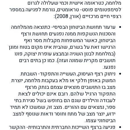
מלחמה, כטראומה אישית וכמי שעלולה לגרום
לסימפטומים פוסט- טראומטים, גורמת לפגיעה במספר
רצפי חיים מרכזיים (אורן, 2008):
ערעור תחושת הביטחון הבסיסי- כתוצאה מהמלחמה
והסכנות הנשקפות ממנה נפגעים תחושת ורצף
הביטחון, כאשר המשפחות מקבלות מסר ואף
הרגישו זאת על בשרם, שהבית אינו מקום בטוח ומוגן
(במלחמת לבנון השניה ובמבצע עופרת יצוקה, פונו
תושבים מקרית שמונה ועזה). כמו כן בתים רבים
נפגעו.
ניתוק רצף העיסוק, העשייה והתפקוד- השבתת
המשק באופן חלקי או מלא בעקבות מלחמה, יוצרת
מצב בו התושבים מוצאים עצמם בנתק מרצף
התפקוד הרגיל שלהם. רובם אינם יכולים לצאת
לעבודה והילדים שגם הם בחופש בשל סגירת בתי
ספר, נמצאים עם ההורים. מצב זה, שמשכו לא תמיד
ידוע, יוצר מצב של מתח וחוסר ודאות שנוסף למצב
הביטחוני עצמו.
פגיעה ברצף השייכות החברתית והתרבותית- ההקשר