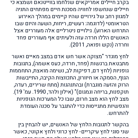
בקרב חיילים אמריקאים שנלחמו בווייטנאם ושמצא כי
חיילים שנחשפו לחוויה מסכנת חיים מפתחים התניה
למגוון רחב של גירויים שהיו קיימים במהלך האירוע
הטראומטי (לדוגמה: רעשים, ריחות, השעה והיום שבו
התרחש הארוע). גילויים ניטרליים אלה מעוררים אצל
האנשים הללו חרדה עזה ולעיתים אף מעוררים פחד
וחרדה (נקש ופואה, 2011).
לחץ מוגדר "מצוקה אשר חש אדם במצב מאיים ואשר
מתבטאת ברגשות (פחד, חרדה, כעס אשמה), בתגובות
גופניות (לחץ דם, דפיקות לב, נשימה מואצת, התחממות
הגוף, הסמקה או חיוורון, התכווצות הקיבה, התייבשות
הרוק והזעה מוגברת) ובהתנהגות (מתח שרירים, רעדה,
תוקפנות, בריחה וגמגום)" (אילון ולהד, 1990. עמ' 19).
מצב לחץ הוא מצב חרום, שבו כל המערכות הגופניות
והנפשיות מתגייסות כדי להתגבר על סכנה העומדת
להתרחש.
בהקשר לתגובות הלחץ של האנשים, יש להבחין בין
שני סוגי לחץ עיקריים- לחץ כרוני ולחץ אקוטי, כאשר