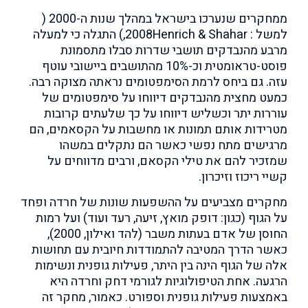
ממחקרים שנערכו בישראל במהלך שנות ה-2000 (
למשל : 2008Henrich & Shahar,) התגלה כי למעלה
מרבע מהנבדקים תושבי שדרות סבלו מתסמונת
פוסט-טראומטית וכ-10% מהתושבים ביישובי עוטף
עזה. גם ביחס לרמת הסימפטומים נראתה מצוקה רבה.
כמעט מחצית מהנבדקים דיווחו על סימפטומים של
עוררות יתר וכשליש דיווחו על כך שלעתים קרובות
מטרידות אותם תמונות או מחשבות על הקסאמים, הם
מרגישים מתח נפשי כאשר הם נתקלים במשהו
שמזכיר להם את טילי הקסאם, ורבים מדווחים על
קשיי ריכוז וזיכרון.
מחקרים מצביעים על ההשפעות שונות של חרדה ופחד
על הגוף (כגון: דופק מואץ, זיעה, רעד ועוד) ועל רמות
החוסן של אדם בעתות משבר (להד ואילון, 2000),
כאשר הדרך המטיבה להתמודדות חיובית עם תחושות
אלה של הגוף הינה בין היתר, פעילות גופנית ונשימות
הרגעה. אחת הטיפולוגיות לגורמי דחק וחרדה היא
באמצעות פעילות גופנית וספורט. כאמור, מחקר זה