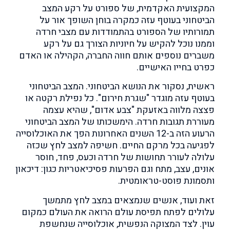
המקצועית האקדמית, של ספורט על רקע המצב
הביטחוני בעוטף עזה כמקרה בוחן השופך אור על
תמורותיו של הספורט בהתמודדות עם מצבי חרדה
וממנו נוכל להקיש על חיוניות הצורך גם על רקע
משברים נוספים אותם חווה החברה, הקהילה או האדם
כפרט בחייו האישיים.
ראשית, נסקור את הנושא הביטחוני. המצב הביטחוני
בעוטף עזה מוגדר "שגרת חירום". כל נפילת רקטה או
פצצה מלווה באזעקת "צבע אדום", שהיא עצמה
מעוררת תגובות חרדה. הימשכותו של המצב הביטחוני
הרעוע הזה ב-12 השנים האחרונות הפך את האוכלוסייה
לפגיעה בכל מרקם החיים. חשיפה למצב לחץ שכזה
עלולה לעורר תחושות של חרדה וכעס, פחד, חוסר
אונים, עצב, מתח וגם הפרעות פסיכיאטריות כגון: דיכאון
ותסמונת פוסט-טראומטית.
זאת ועוד, אנשים שנמצאים במצב לחץ מתמשך
עלולים לפתח תפיסת עולם הרואה את העולם כמקום
עוין. לצד המצוקה הנפשית, אוכלוסייה שנחשפת