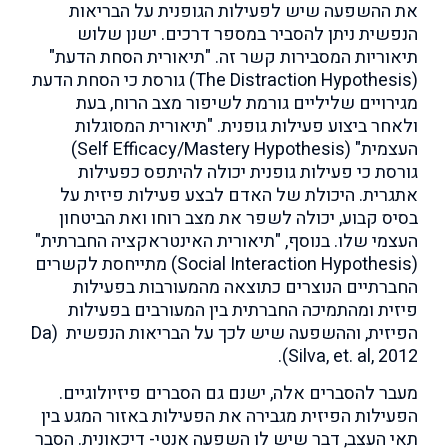
את ההשפעה שיש לפעילות הגופנית על הבריאות
הנפשית ניתן להסביר במספר דרכים. ישנן שלוש
תיאוריות המסבירות קשר זה. "תיאורית הסחת הדעת"
(The Distraction Hypothesis) גורסת כי הסחת הדעת
מגירויים שליליים גורמת לשיפור מצב הרוח, בעת
ולאחר ביצוע פעילות גופנית. "תיאורית המסוגלות
העצמית" (Self Efficacy/Mastery Hypothesis)
גורסת כי פעילות גופנית יכולה להיתפס כפעילות
אתגרית. היכולת של האדם לבצע פעילות פיזית על
בסיס קבוע, יכולה לשפר את מצב רוחו ואת הביטחון
העצמי שלו. בנוסף, "תיאורית האינטראקציה החברתית"
(Social Interaction Hypothesis) מתייחסת לקשרים
החברתיים הנוצרים כתוצאה מהמעורבות בפעילות
פיזית ומהתמיכה החברתית בין המעורבים בפעילות
הפיזית, וההשפעה שיש לכך על הבריאות הנפשית (Da
Silva, et. al, 2012).
מעבר להסברים אלה, ישנם גם הסברים פיזיולוגיים.
הפעילות הפיזית מגבירה את הפעילות באזור המגע בין
תאי העצב, דבר שיש לו השפעה אנטי- דיכאונית. הסבר