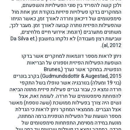
ולכן קשה להפריד בין סוגי הפעילויות והשפעתם,
המחקרים בדקו פעילויות פיזיות בנקודת זמן אחת מול
סימפטומים של דיכאון וחרדה לאורך זמן, כאשר הניחו
שהפעילות הפיזית נותרה קבועה לאורך זמן. מעבר לכך,
משתנים מתערבים (דוגמת: אירועי חיים מלחיצים,
שביעות רצון מעבודה) לא נלקחו בחשבון (Da Silva et.
al, 2012).
ניתן לראות מספר דוגמאות למחקרים אשר בדקו
השפעת הפעילות הפיזית וספורט על הבריאות
הנפשית. במחקר אשר נערך (Brunes,
Gudmundsdottir & Augestad, 2015) בקרב בוגרים
(בני 19 ומעלה) בנורבגיה אשר טופלו בשל התקפי
חרדה נמצא כי, עבור גברים פעילות פיזית מתונה הביאה
להפחתת סימפטומים של חרדה. לעומת זאת, אצל
נשים היה צורך בפעילות ממושכת (שעה נוספת) מאשר
אצל הגברים. מממצאי המחקר ניתן לראות כי הגדלת
מספר השעות של הפעילות הגופנית ברמה המתונה,
מונעת במידה מסוימת, התפתחות סימפטומים של
חרדה. במחקר נמצא כי פעילות שבועית עד רמה של