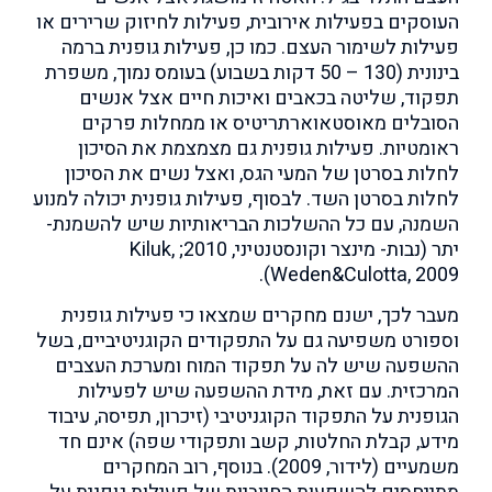
העוסקים בפעילות אירובית, פעילות לחיזוק שרירים או
פעילות לשימור העצם. כמו כן, פעילות גופנית ברמה
בינונית (130 – 50 דקות בשבוע) בעומס נמוך, משפרת
תפקוד, שליטה בכאבים ואיכות חיים אצל אנשים
הסובלים מאוסטאוארתריטיס או ממחלות פרקים
ראומטיות. פעילות גופנית גם מצמצמת את הסיכון
לחלות בסרטן של המעי הגס, ואצל נשים את הסיכון
לחלות בסרטן השד. לבסוף, פעילות גופנית יכולה למנוע
השמנה, עם כל ההשלכות הבריאותיות שיש להשמנת-
יתר (נבות- מינצר וקונסטנטיני, 2010; Kiluk,
Weden&Culotta, 2009).
מעבר לכך, ישנם מחקרים שמצאו כי פעילות גופנית
וספורט משפיעה גם על התפקודים הקוגניטיביים, בשל
ההשפעה שיש לה על תפקוד המוח ומערכת העצבים
המרכזית. עם זאת, מידת ההשפעה שיש לפעילות
הגופנית על התפקוד הקוגניטיבי (זיכרון, תפיסה, עיבוד
מידע, קבלת החלטות, קשב ותפקודי שפה) אינם חד
משמעיים (לידור, 2009). בנוסף, רוב המחקרים