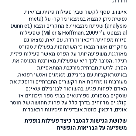
וחרדה.
אישוש נוסף לקשר שבין פעילות פיזית ובריאות
נפשית ניתן למצוא בממצאי מחקר- על (meta
analysis) שניתח ממצאי 37 מחקרים ומצא (Dunn et.
al מצוטט ע"י Miller & Hoffman, 2009) שפעילות
פיזית מפחיתה דיכאון וחרדה. עם זאת, נמצאו גם
מחקרים אשר מצאו כי השתתפות בפעילות ספורט
מאורגנת משפיעה יותר על הפרט מאשר פעילות פיזית
רגילה. הסיבה לכך היא שפעילות מאורגנת מכניסה את
הפרט לרשת חברתית מורכבת המתאפיינת
באינטראקציות עם בני גילם, מאמנים ואנשי רפואה.
מעורבות זו מחזקת את הקשרים החברתיים והופכת את
האדם לפחות פגיע. בהשוואה לבני גילם שאינם
עוסקים בספורט, ספורטאים בבתי ספר תיכוניים או
קולג'ים מדווחים בדרך כלל על פחות תחושה של חוסר
אונים, דיכאון, כוונות אובדניות וניסיונות התאבדות.
שלושת הגישות להסבר כיצד פעילות גופנית
משפיעה על הבריאות הנפשית