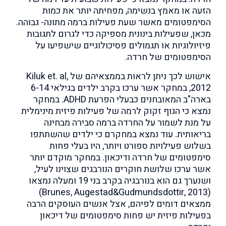
הזעה או מאמץ בנשימה, מפחיתה יותר את כמות
הסימפטומים מאשר שעת פעילות ברמה מתונה- גבוהה.
מכאן, שפעילות בינונית מספיקה כדי לגרום לתגובות
פיזיולוגיות או תגמולים פסיכולוגיים שישפיעו על
הסימפטומים של חרדה.
אישוש לכך ניתן לראות בממצאיהם של Kiluk et. al,
2012, במחקר אשר ערכו בקרב ילדים בגילאי 6-14
בארה"ב המאובחנים כבעלי הפרעת ADHD. במחקר
נמצא כי הגוף זקוק לרמה של פעילות פיזית מינימלית
על מנת לשמור על החרדה ברמה סבירה מבחינה
בריאותית. עוד נמצא במחקרם כי ילדים שהשתתפו
בשלוש פעילויות ספורט ויותר, היו בעלי פחות
סימפטומים של חרדה ודיכאון. במחקר מוקדם יותר
אשר ערכו שלושת חוקרים הנורבגים שצוינו לעיל,
ושנערך גם הוא בנורבגיה בקרב בני 19 ומעלה נמצאו
(Brunes, Augestad&Gudmundsdottir, 2013)
ממצאים דומים לפיהם, אצל אנשים העוסקים הרבה
בפעילות פיזית יש פחות סימפטומים של דיכאון