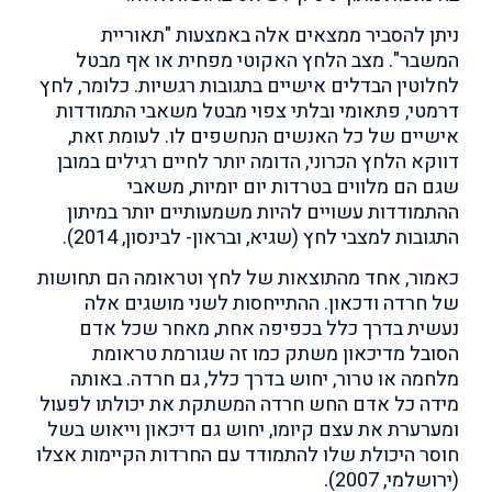
ניתן להסביר ממצאים אלה באמצעות "תאוריית
המשבר". מצב הלחץ האקוטי מפחית או אף מבטל
לחלוטין הבדלים אישיים בתגובות רגשיות. כלומר, לחץ
דרמטי, פתאומי ובלתי צפוי מבטל משאבי התמודדות
אישיים של כל האנשים הנחשפים לו. לעומת זאת,
דווקא הלחץ הכרוני, הדומה יותר לחיים רגילים במובן
שגם הם מלווים בטרדות יום יומיות, משאבי
ההתמודדות עשויים להיות משמעותיים יותר במיתון
התגובות למצבי לחץ (שגיא, ובראון- לבינסון, 2014).
כאמור, אחד מהתוצאות של לחץ וטראומה הם תחושות
של חרדה ודכאון. ההתייחסות לשני מושגים אלה
נעשית בדרך כלל בכפיפה אחת, מאחר שכל אדם
הסובל מדיכאון משתק כמו זה שגורמת טראומת
מלחמה או טרור, יחוש בדרך כלל, גם חרדה. באותה
מידה כל אדם החש חרדה המשתקת את יכולתו לפעול
ומערערת את עצם קיומו, יחוש גם דיכאון וייאוש בשל
חוסר היכולת שלו להתמודד עם החרדות הקיימות אצלו
(ירושלמי, 2007).