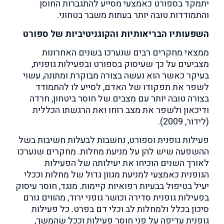
יתמקד בספורט כאמצעי מסייע להתגברות החוסן
והתמודדות טובה יותר בעתות משבר בטחוני.
השפעותיו הבריאותיות והקוגניטיביות של ספורט
ממצאי מחקרים רבים שנערכו בשנים האחרונות
מצביעים על כך שעיסוק בספורט ובפעילות גופנית,
בעיקר כאשר הוא נעשה בצורה מבוקרת ומתונה, עשוי
לשפר את תפקודו של האדם, לסייע לו להתמודד
בצורה טובה יותר עם מצבים של חוסר ביטחון, חרדה
ודיכאון ולשפר את מצב רוחו ואת הרגשתו הכללית
(לידור, 2009).
פעילות גופנית וספורט, נחשבות לבעלות חשיבות בשל
ההשפעה שיש להן על מניעת מחלות. מחקרים שנערכו
לאורך השנים הוכיחו את יעילותה של הפעילות
הגופנית כאמצעי למניעת מגוון גדול של מחלות וככלי
יעיל בטיפול בבעיות רפואיות קיימות. מנגד, חוסר עיסוק
בפעילות גופנית סדירה וכושר גופני ירוד, מהווים גורם
סיכון בכלל ולמחלות לב וכלי דם בפרט. כל פעילות
גופנית עדיפה על פני חוסר פעילות וככל שהמשך,