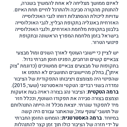
לאיום ממושך מצליחה לא אחת להמשיך בשגרה,
להתנתק מהקורה סביבה ולהתרגל לחיים תחת האיום.
עדויות ליכולת ההסתגלות דווחו לגבי האוכלוסייה
האזרחית באנגליה בתקופת הבליץ, לגבי האוכלוסייה
בלבנון בתקופת מלחמת האזרחים, ולגבי האוכלוסייה
בישראל בזמן מלחמת המפרץ הראשונה ובתקופת
פיגועי הטרור.
יש לציין כי יישובי העוטף לאורך השנים ומול מבצעי
צבאיים קשים ונרחבים, הפגינו חוסן חברתי גדול.
בתקופות של מבצעים צבאיים ממשוכים (כדוגמת "צוק
איתן"), בחלק מהיישובים התושבים לא התפנו או
שהפינוי היה מצומצם ויציבותו התפקודית של הציבור
נמדדה בשני רבדים: הטקטי והאסטרטגי (שער, 2015).
ברמה הטקטית
: הציבור נהג בצורה ראויה בעת אזעקות
וצמצם בצורה סבירה את תפקודו השוטף, וככלל חזר
מיד לתפקוד שגרתי. יוצאת מכלל זה הייתה התנהלותם
של תושבי ׳עוטף עזה׳, שהאתגר עבורם היה קשה
במיוחד.
ברמה האסטרטגית:
הומחש החוסן החברתי
על ידי חזרה של הציבור כולו תוך זמן קצר להתנהלות