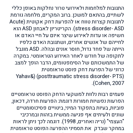
התגובות למלחמות ולאירועי טרור נחלקות באופן כללי
לשתיים, בהתאם למשכן. ברוב המקרים, מלחמה גורמת
לתגובות קצרות טווח או להפרעת דחק אקוטית (Acute
stress disorder- ASD). הקריטריון לאבחון ASD הוא
חשיפה או עדות לאירוע שיצר איום על חיי האדם או
לחייהם של אנשים אחרים, ושתגובת האדם כלפיו
הייתה של פחד גדול, חוסר אונים ובהלה. ASD מוגבל
לתקופה של חודש לאחר האירוע הטראומטי. במקרה
של התמשכותם של הסימפטומים, הדבר הופך למצב
כרוני של הפרעת דחק פוסט טראומטית
(posttraumatic stress disorder- PTS) (Yahav&
Cohen, 2007).
פעמים רבות נלוות למשקעי הדחק הפוסט טראומטיים
הפרעות נפשיות חמורות דוגמת: הפרעות חרדה, דכאון,
פוביות, בעיות בתפקוד המיני, ביטויים פסיכוסומטיים
שונים ולעיתים אף פגיעה ממשית בזהות ובמרכיבי
"העצמי" (נריה ואחרים, 1998). דוגמה לכך ניתן לראות
במחקר שבדק את תסמיני ההפרעה הפוסט טראומטית