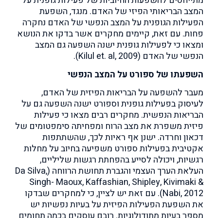
מתייחסים להשפעות החיוביות של פעילות גופנית על
המצב הבריאותי הפיזי של האדם. מנגד, השפעת
הפעילות הגופנית על המצב הנפשי של האדם נחקרה
פחות. עם זאת, קיימים מחקרים אשר בדקו את הנושא
ומצאו כי לפעילות גופנית ישנה השפעה גם המצב
הנפשי של האדם (Kilul et. al, 2009).
השפעתו של ספורט על המצב הנפשי
מעבר להשפעה על הבריאות הפיזית של האדם,
לעיסוק בפעילות גופנית וספורט ישנה השפעה גם על
הבריאות הנפשית. מחקרים רבים מצאו כי פעילות
פיזית משפרת את מצב הרוח ומפחיתה סימפטומים של
דכאון וחרדה. ישנן אף ראיות לכך, שהשתתפות
אקטיבית בפעילות ספורט משפיעה בחיוב על מחלות
רגשיות, ויכולה לסייע בהפחתת רגשות שליליים,
העלאת הערך העצמי והגברת תחושת הרווחה (Da Silva,
Singh- Maoux, Kaffashian, Shipley, Kivimaki &
Nabi, 2012). עם זאת יש לציין, כי למחקרים שבדקו
את השפעת הפעילות הפיזית על בעיות נפשיות יש
מספר בעיות מתודולוגיות. רובם עוסקים בכמה תחומים