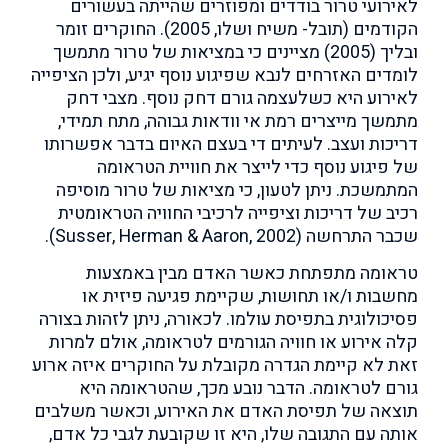
לאירועי טרור בודדים ומפוזרים שהייתה בעשורים
הקודמים (תובל- משיח ושלו, 2005).
החוקרים זומר
ובליך (2005) מציינים כי במציאות של טרור מתמשך
לומדים האזרחים לנבא שפיגוע נוסף יגיע, ולכן הציפייה
לאירוע היא כשלעצמה גורם דחק נוסף. מצבי דחק
מתמשך מייצרים רמת אי וודאות גבוהה, מתח תמידי,
דריכות ועצב. לעיתים די בעצם האיום בדבר אפשרותו
של פיגוע נוסף כדי לייצר את חוויית הטראומה
המתמשכת. ניתן לטעון, כי מציאות של טרור מוסיפה
רכיב של דריכות וציפייה לרכיבי החוויה הטראומטית
שכבר התרחשה (Susser, Herman & Aaron, 2002).
טראומה מתפתחת כאשר האדם מבין באמצעות
מחשבות ו/או תחושות, שקיימת פגיעה פיזית או
פסיכולוגית בתפיסת עולמו. לכאורה, ניתן לזהות בצורה
קלה אירוע או חוויה הגורמים לטראומה, אולם למרות
זאת לא קיימת הגדרה מקובלת על החוקרים איזה ארוע
גורם לטראומה. הדבר נובע מכך, שהטראומה היא
תוצאה של תפיסת האדם את האירוע, וכאשר משלבים
אותה עם התגובה שלו, היא זו שקובעת לגבי כל אדם,