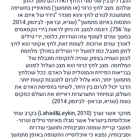
ההבדלים בין שני סוגי הלחץ האלה הם משך הזמן
שלהם. מצב לחץ כרוני (או מתמשך) מתאפיין בחשיפה
מתמשכת לגורם לחץ והוא מוגדר "גירוי של איום או
התנסות באיום מתמשך" (שגיא, ובראון- לבינסון, 2014.
עמ' 756). דוגמה למצב זה ניתן לראות בירי הקסאמים
במשך שנים לעוטף עזה ושדרות, כלומר, ירי טילים
לאורך שנים ארוכות. לעומת זאת, לחץ אקוטי הוא לחץ
לזמן מוגבל, כמו למשל ירי הטילים במהלך מלחמת
לבנון השניה בצפון, שהיה לתקופה מוגבלת של
המלחמה. מצב לחץ כרוני הוא מצב העלול לפגוע
בבריאות הפיזית והמנטלית של האדם. ככל שהלחץ
מתמשך יותר, הוא עלול לגרום לתגובות קשות יותר.
הדבר יכול לגרום בין היתר, לשינוי בתפיסת האדם את
העולם, ובמיוחד התערערות ראייתו את העולם כמקום
בטוח (שגיא, ובראון- לבינסון, 2014).
מחקר אשר נערך (Lahad&Leykin, 2010) בקרב שתי
אוכלוסיות בישראל אשר סבלו מאיומי טילים וטרור-
תושבי קריית שמונה וסביבותיה ותושבי שדרות
וסביבותיה, נמצא כי אוכלוסייה החשופה באופן מתמשך