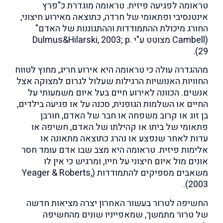
טראומה לפגיעה פיזית. טראומה מוגדרת כ"פרץ
אינטנסיבי ופתאומי של חרדה, כתוצאה מאירוע חיצוני,
החורג מיכולת ההתמודדות וההתגוננות של האדם"
(Cambell מצוטט ע"י Dulmus&Hilarski, 2003; p.
29).
מההגדרה עולה כי טראומה היא אירוע חריג, מחוץ לטווח
החוויות האנושיות הרגילות שעלול לגרום למצוקה אצל
אנשים. הכוונה לאירוע חיים בעל איום משמעותי על
החיים או השלמות הגופנית, סכנה על או פגיעה בילדים,
בן זוג או קרוב משפחה או חבר של האדם, חורבן
פתאומי של ביתו או קהילתו של האדם, חשיפה או
עדות לאחר שנפצע או נהרג כתוצאה מתאונה או
אלימות פיזית. טראומה היא מצב שבו אדם עומד חסר
אונים מול איום חיצוני על חייו, ומרגיש כי אין לו
משאבים מספיקים להתמודדות (Yeager & Roberts,
2003).
החשיפה לטרור בעשור האחרון יצרה מציאות חדשה
של טרור מתמשך, שמאפייניו שונים מהחשיפה