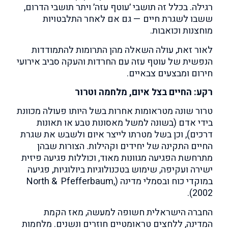
רגילה. בכלל זה תושבי ׳עוטף עזה׳ ויתר תושבי הדרום,
ששבו לשגרת חיים — גם אם לאחר התלבטויות
מוחצנות וכואבות.
לאור זאת, עולה השאלה מהן התרומות להתמודדות
הנפשית של עוטף עזה עם החרדות והעקה סביב אירועי
חירום ומבצעים צבאיים.
רקע: החיים בצל איום, מלחמה וטרור
טרור שונה מטראומות אחרות בשל היותו פעולה מכוונת
בידי אדם (בשונה למשל מאסונות טבע או תאונות
דרכים), וכן בשל מטרתו לייצר איום ולשבש את שגרת
החיים התקינה של יחידים וקהילות. הצורות שבהן
מתרחשת הפגיעה מגוונות מאוד, וכוללות פגיעה פיזית
ישירה ועקיפה, שימוש בטכנולוגיות ביולוגיות, פגיעה
במוקדי כוח ובסמלי מדינה (North & Pfefferbaum,
2002).
החברה הישראלית חשופה למעשה, מאז הקמת
המדינה, ללחצים טראומטיים חוזרים ונשנים. מלחמות