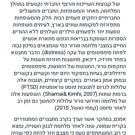
של קבוצות השייכות והרצף החברתי נקטעים במהלך
המלחמה, מאחר והמשפחות, החברים והמעגלים
החברתיים ניתקים פעמים רבות. חלק מהמשפחות
מתפזרות למקומות שונים בארץ, לעיתים משפחות
נוסעות יחד ולפעמים הילדים נשלחים ללא ההורים.
הספרות העוסקת בבריאות הנפש מתארת אנשים
החיים במצבי מלחמה וטרור כמי שנמצאים בסיכון גבוה
לפתח סימפטומים של עקה (distress). הדבר מתבטא
בפחד וחרדה, דיכאון, מחשבות חוזרות ונשנות על
התקפות טרור, התנהגות של הימנעות, סימפטומים
פיזיולוגים, בעיות בתפקוד היום יומי וקשיים בקשרים
ובמתן אמון באחרים. במקרים קיצוניים, תגובות אלה
עלולות לגרום לתגובות פוסט טראומטיות (PTSD)
ברמות שונות (Shamai& Kimhi, 2007). השפעות אלה
של מלחמה ואירועי טרור עלולות להמשך גם זמן רב
לאחר סיומה (קמחי ואשל, 2010).
אמנם, במחקר אשר נערך בקרב מתבגרים המתגוררים
בקרית שמונה, שנה לאחר מלחמת לבנון השנייה, נמצא
כי רוב המשתתפים טענו כי מצבם חזר להיות כפי שהיה