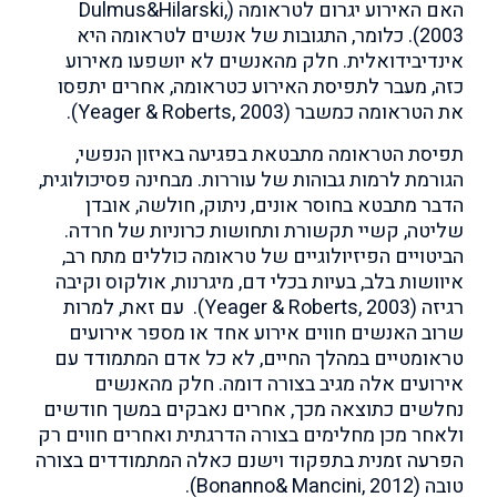
האם האירוע יגרום לטראומה (Dulmus&Hilarski,
2003). כלומר, התגובות של אנשים לטראומה היא
אינדיבידואלית. חלק מהאנשים לא יושפעו מאירוע
כזה, מעבר לתפיסת האירוע כטראומה, אחרים יתפסו
את הטראומה כמשבר (Yeager & Roberts, 2003).
תפיסת הטראומה מתבטאת בפגיעה באיזון הנפשי,
הגורמת לרמות גבוהות של עוררות. מבחינה פסיכולוגית,
הדבר מתבטא בחוסר אונים, ניתוק, חולשה, אובדן
שליטה, קשיי תקשורת ותחושות כרוניות של חרדה.
הביטויים הפיזיולוגיים של טראומה כוללים מתח רב,
איוושות בלב, בעיות בכלי דם, מיגרנות, אולקוס וקיבה
רגיזה (Yeager & Roberts, 2003). עם זאת, למרות
שרוב האנשים חווים אירוע אחד או מספר אירועים
טראומטיים במהלך החיים, לא כל אדם המתמודד עם
אירועים אלה מגיב בצורה דומה. חלק מהאנשים
נחלשים כתוצאה מכך, אחרים נאבקים במשך חודשים
ולאחר מכן מחלימים בצורה הדרגתית ואחרים חווים רק
הפרעה זמנית בתפקוד וישנם כאלה המתמודדים בצורה
טובה (Bonanno& Mancini, 2012).