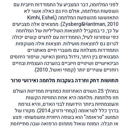
לפני המלחמה, דבר המצביע על התמודדות חיובית עם
השפעות המלחמה, אולם היו גם כאלה אשר לא
התאוששו מהשפעת המלחמה (Kimhi, Eshel,
Zysberg&Hantman, 2010). ממצאים אלה מצביעים
על כך, כי במקביל לתוצאות השליליות של המלחמה
כפי שפורטו לעיל, התמודדות עם לחצים קשים יכולה
לגרום גם לתוצאות מועילות. תוצאות אלה משקפות
התמודדות מוצלחת עם משברי חיים מאתגרים
המבטאים בין היתר, גידול בחוסן האישי, שיפור היחסים
הבינאישיים ושינויים חיוביים בהערכה העצמית ובחיים
רוחניים עשירים יותר (קמחי ואשל, 2010).
תחושות דחק וחרדה בעקבות מלחמה ואירועי טרור
במהלך 25 השנים האחרונות כמחצית ממדינות העולם
חוו מלחמות. מלחמה היא אחת החוויות הקשות
והעוצמתיות ביותר הידועות לבני האדם, והיא גורמת
בדרך כלל לטראומה (קמחי ודורון, 2014). מקורו של
המושג "טראומה" הוא בשפה היוונית ומשמעותו- פצע
או חבלה. המונח שאול מתחום הרפואה שבה מתייחסת