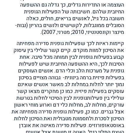
העוצמה או התדירות גדלים, כך גדלה גם ההשפעה
החיובית שלהם. חשיבותה של הפעילות הגופנית
חשובה בכל גיל, לאנשים בריאים, חולים, כאלה
הסובלים ממוגבלות, לקשישים ולנשים בהריון (נבות-
מינצר וקונסטנטיני, 2010; מטרני, 2007).
קיימות ראיות לכך שפעילות גופנית סדירה מפחיתה
את הסיכון למוות מוקדם. קיים קשר שלילי בין עיסוק
קבוע בפעילות גופנית לבין תמותה מכל סיבה. אחת
הסיבות לכך, היא ההשפעה החיובית שיש לפעילות
גופנית על מערכות הלב וכלי הדם. אנשים העוסקים
בפעילות פיזית ברמה בינונית- גבוהה מצויים בסיכון
נמוך יותר לחלות במחלות לב מאשר אנשים שאינם
עוסקים בפעילות פיזית. כמו כן מחקרים מצאו קשר
שלילי בין פעילותגופנית לבין הסיכוי לחלות בטרשת
עורקים, מחלות לב, מחלות כלי דם וארוע מוחי ראשון
אצל גברים. כמו כן, פעילות גופנית סדירה מפחיתה את
הסיכון לסכרת ולתסמונת מטבולית ואת הסיכון לחלות
באוסטאופורוזיס. פעילות סדירה מאיטה את אובדן
העצם התלוי בגיל. האטה זו מושגת אצל אנשים