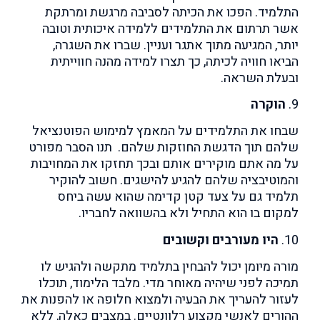
התלמיד. הפכו את הכיתה לסביבה מרגשת ומרתקת
אשר תרתום את התלמידים ללמידה איכותית וטובה
יותר, המגיעה מתוך אתגר ועניין. שברו את השגרה,
הביאו חוויה לכיתה, כך תצרו למידה מהנה חווייתית
ובעלת השראה.
9.
הוקרה
שבחו את התלמידים על המאמץ למימוש הפוטנציאל
שלהם תוך הדגשת החוזקות שלהם. תנו הסבר מפורט
על מה אתם מוקירים אותם ובכך תחזקו את המחויבות
והמוטיבציה שלהם להגיע להישגים. חשוב להוקיר
תלמיד גם על צעד קטן קדימה שהוא עשה ביחס
למקום בו הוא התחיל ולא בהשוואה לחבריו.
10.
היו מעורבים וקשובים
מורה מיומן יכול להבחין בתלמיד מתקשה ולהגיש לו
תמיכה לפני שיהיה מאוחר מדי. מלבד הלימוד, תוכלו
לעזור להעריך את הבעיה ולמצוא חלופה או להפנות את
ההורים לאנשי מקצוע רלוונטיים. במצבים כאלה, ללא