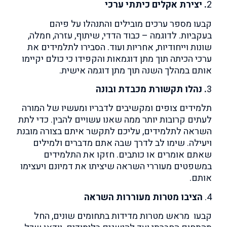
2
. יצירת אקלים כיתתי ערכי
קבעו מספר ערכים מובילים והתנהלו על פיהם
בעקביות. לדוגמה – כבוד הדדי, שיתוף, עזרה, חמלה,
שונות וייחודיות, אחריות ועוד. הסבירו לתלמידים את
ערכי הכיתה תוך מתן דוגמאות והקפידו כי כולם יקיימו
אותם במהלך השנה תוך מתן דוגמה אישית.
3
. נהלו תקשורת מכבדת ובונה
תלמידים צופים ומקשיבים לדבריו ומעשיו של המורה
לעתים קרובות יותר ממה שאנו עשויים להבין. כדי לתת
השראה לתלמידים, עליכם לתקשר איתם בצורה מובנת
ויעילה.
שימו לב לדרך שבה אתם מדברים ולמילים
שאתם אומרים או כותבים. חזקו את התלמידים
במשפטים מעוררי השראה שיציתו את דמיונם ויעצימו
אותם.
4.
הציבו מטרות מעוררות השראה
קבעו מראש מטרות מדידות בתחומים שונים, החל