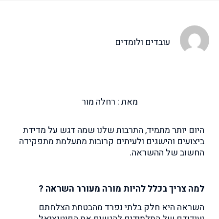
עובדים ולומדים
מאת : רחלה מור
היום יותר מתמיד, התרבות שלנו שמה דגש על מדידת
ביצועים והישגים ולעיתים קרובות מתעלמת מתפקידה
החשוב של ההשראה.
למה צריך בכלל להיות מורה מעורר השראה ?
השראה היא חלק בלתי נפרד מהבטחת הצלחתם
ועידודם של התלמידים להגשים את הפוטנציאל