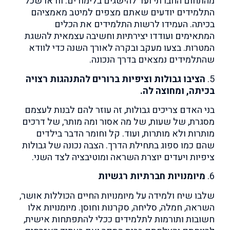
מהתחום החברתי ועד להישגים בלימודים. וודאו שכל
התלמידים יודעים שאתם מצפים למיטב מאמציהם
בכיתה. העמידו לרשות התלמידים את הכלים
המתאימים ועודדו יצירתיות וחשיבה עצמאית להשגת
המטרות. בצעו מעקב ובקרה לאורך השנה כדי לוודא
שהתלמידים נמצאים בדרך הנכונה.
5.
הציבו גבולות וציפיות ברורים להתנהגות רצויה
בכיתה, ומחוצה לה.
בני האדם צריכים גבולות, זה עוזר להם לבנות לעצמם
מסגרת, של שעות, של מה אסור ומה מותר, של דרכים
מותרות ולא מותרות, ועוד. קל וחומר הדבר בילדים
שהם כמו ספוג בתחילת הדרך. הצבה נכונה של גבולות
ציפיות ויעדים יוצרת השראה ומוטיבציה לצד השני.
6.
מיומנויות חברתיות רגשיות
שלבו שיח ולמידה על מיומנויות החיים הכוללות אושר,
השראה, חמלה, סליחה, סקרנות וחוסן. מיומנויות אלו
חשובות ותורמות לתלמידים ככלי להתפתחות אישית,