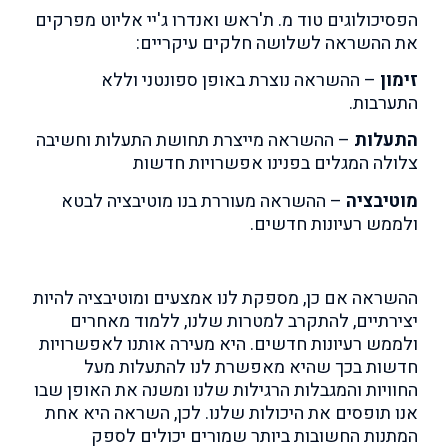
הפסיכולוגים טוד מ. ת'ראש ואנדרו ג'יי אליוט מפרקים
את ההשראה לשלושה חלקים עיקריים:
זימון
–
ההשראה נוצרת באופן ספונטני וללא
התערבות.
התעלות
– ההשראה מייצרת תחושת התעלות וחשיבה
צלולה המגלים בפנינו אפשרויות חדשות
מוטיבציה
– ההשראה מעוררת בנו מוטיבציה לבטא
ולממש רעיונות חדשים.
ההשראה אם כן, מספקת לנו אמצעים ומוטיבציה להיות
יצירתיים, להתקרב למטרות שלנו, ללמוד מאחרים
ולממש רעיונות חדשים. היא מעירה אותנו לאפשרויות
חדשות בכך שהיא מאפשרת לנו להתעלות מעל
החוויות והמגבלות הרגילות שלנו ומשנה את האופן שבו
אנו תופסים את היכולות שלנו. לכן, השראה היא אחת
המתנות החשובות ביותר שמורים יכולים לספק