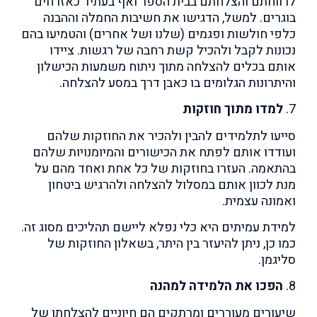
לרווחתם והצלחתם בבית הספר ואף בעתיד כאזרחים
בוגרים. למשל, הדגישו את חשיבות החמלה וההבנה
כלפי חולשות ופגמים (שלנו ושל אחרים) והטמיעו בהם
נכונות לקבל ולהכיל קשת רחבה של רגשות. ציידו
אותם בכלים להצלחה מתוך ניתוח משמעות הכישלון
והיתרונות הגלומים בו כאבן דרך במסע להצלחה.
7.
למדו מתוך חוזקות
סייעו לתלמידים להבין ולהכיר את החוזקות שלהם
ועודדו אותם לפתח את הכישורים והמיומנויות שלהם
בהתאמה. העזרו בחוזקות של כל אחת ואחד מהם על
מנת לכוון אותם במסלול להצלחה ולהרגיש ביטחון
ואמונה עצמית.
למידת עמיתים היא כלי נפלא ליישם תהליכים מסוג זה.
כמו כן, ניתן להיעזר בין היתר, בשאלון החוזקות של
סליגמן.
8.
הפכו את הלמידה למהנה
שיעורים מעוררים ומרתקים הם חיוניים להצלחתו של